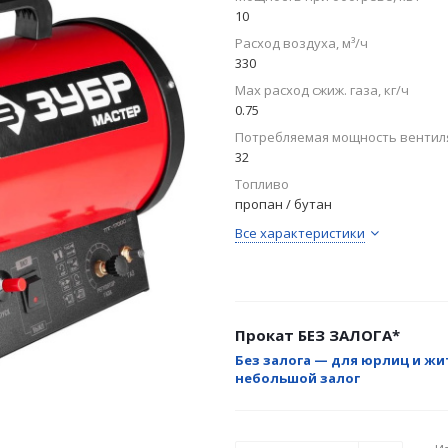
10
Расход воздуха, м³/ч
330
Max расход сжиж. газа, кг/ч
0.75
Потребляемая мощность вентиля
32
Топливо
пропан / бутан
Все характеристики
Прокат БЕЗ ЗАЛОГА*
Без залога — для юрлиц и жи
небольшой залог