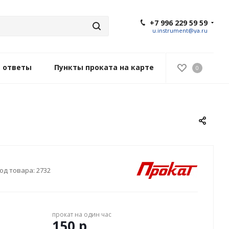
+7 996 229 59 59
u.instrument@ya.ru
и ответы
Пункты проката на карте
0
од товара:
2732
прокат на один час
150
р.