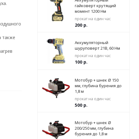
Аккумуляторный
ха.
гайковерт крутящий
момент 1200 Нм
прокат на один час
оздушного
200
р.
а также
Аккумуляторный
шуруповерт 21В, 60 Нм
нагрев
прокат на один час
100
р.
Мотобур + шнек Ø 150
мм, глубина бурения до
1,8 м
прокат на один час
500
р.
Мотобур + шнек Ø
200/250 мм, глубина
бурения до 1,8 м