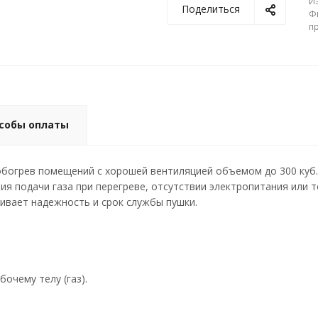
И
Поделиться
Ф
пр
собы оплаты
обогрев помещений с хорошей вентиляцией объемом до 300 куб.
ия подачи газа при перегреве, отсутствии электропитания или т
чивает надежность и срок службы пушки.
очему телу (газ).