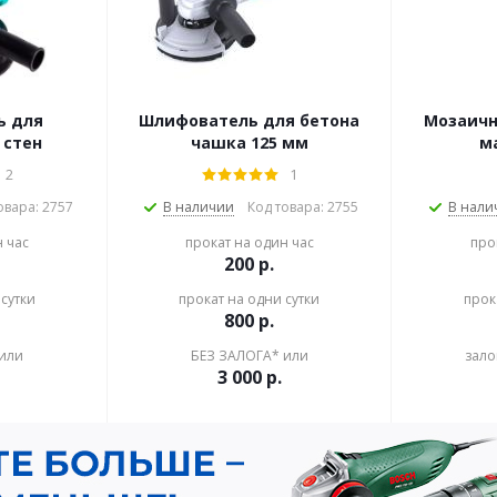
ь для
Шлифователь для бетона
Мозаич
 стен
чашка 125 мм
м
2
1
овара: 2757
В наличии
Код товара: 2755
В нали
н час
прокат на один час
про
200
р.
сутки
прокат на одни сутки
прок
800
р.
или
БЕЗ ЗАЛОГА* или
зало
3 000
р.