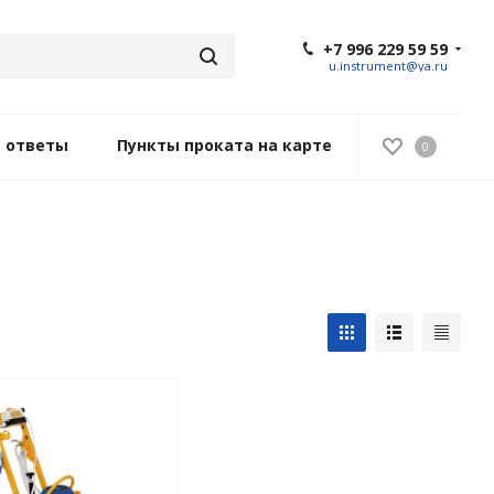
+7 996 229 59 59
u.instrument@ya.ru
и ответы
Пункты проката на карте
0