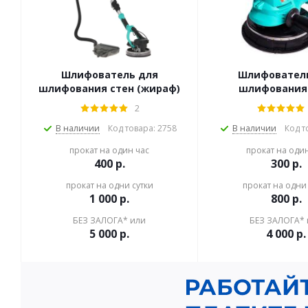
Шлифователь для
Шлифовател
шлифования стен (жираф)
шлифования
2
В наличии
Код товара: 2758
В наличии
Код т
прокат на один час
прокат на оди
400
р.
300
р.
прокат на одни сутки
прокат на одни 
1 000
р.
800
р.
БЕЗ ЗАЛОГА* или
БЕЗ ЗАЛОГА* 
5 000
р.
4 000
р.