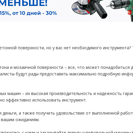
бетонной поверхности, но у вас нет необходимого инструмента
на и мозаичной поверхности – все, что может понадобиться дл
иалисты будут рады предоставить максимально подробную инфо
х машин – их высокая производительность и надежность гаран
но эффективно использовать инструмент.
 деньги, а также получить удовольствие от выполненной работ
ь вашим ожиданиям.
 свяжитесь с нами и заказывайте аренду шлифовальной машины 