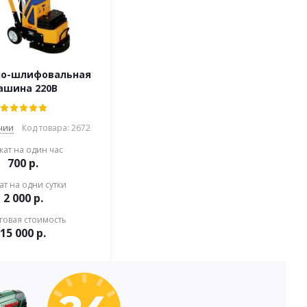
но-шлифовальная
ашина 220В
чии
Код товара: 2672
кат на один час
700
р.
ат на одни сутки
2 000
р.
говая стоимость
15 000
р.