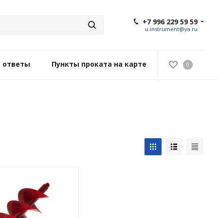
+7 996 229 59 59
u.instrument@ya.ru
и ответы
Пункты проката на карте
0