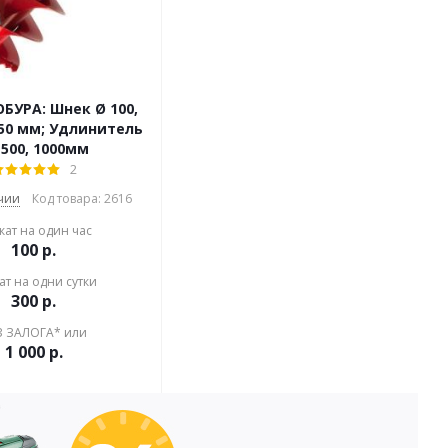
БУРА: Шнек Ø 100,
 250 мм; Удлинитель
- 500, 1000мм
2
чии
Код товара: 2616
кат на один час
100
р.
ат на одни сутки
300
р.
З ЗАЛОГА* или
1 000
р.