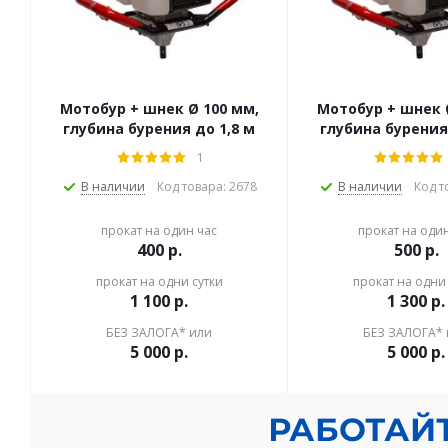
Мотобур + шнек Ø 100 мм,
Мотобур + шнек 
глубина бурения до 1,8 м
глубина бурения
1
В наличии
Код товара: 2678
В наличии
Код т
прокат на один час
прокат на оди
400
р.
500
р.
прокат на одни сутки
прокат на одни 
1 100
р.
1 300
р.
БЕЗ ЗАЛОГА* или
БЕЗ ЗАЛОГА* 
5 000
р.
5 000
р.