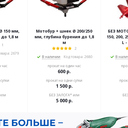
Ø 150 мм,
Мотобур + шнек Ø 200/250
БЕЗ МОТО
 до 1,8 м
мм, глубина бурения до 1,8
150, 200,
м
L 
1
2
овара: 2679
В наличии
Код товара: 2680
В нали
н час
прокат на один час
про
600
р.
сутки
прокат на одни сутки
прок
1 500
р.
или
БЕЗ ЗАЛОГА* или
БЕ
5 000
р.